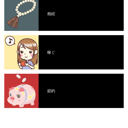
相続
稼ぐ
節約