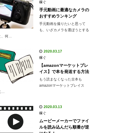
稼ぐ
手元動画に最適なカメラの
おすすめランキング
手元動画を撮りたいと思って
も、いざカメラを選ぼうとする
と、何…
2020.03.17
稼ぐ
【amazonマーケットプレ
イス】で本を発送する方法
もう読まなくなった古本も
amazonマーケットプレイス
に…
2020.03.13
稼ぐ
ムービーメーカーでファイ
ルを読み込んだら順番が逆