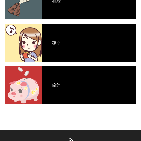
相続
稼ぐ
節約
RSS